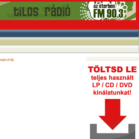
egisztrálj
.