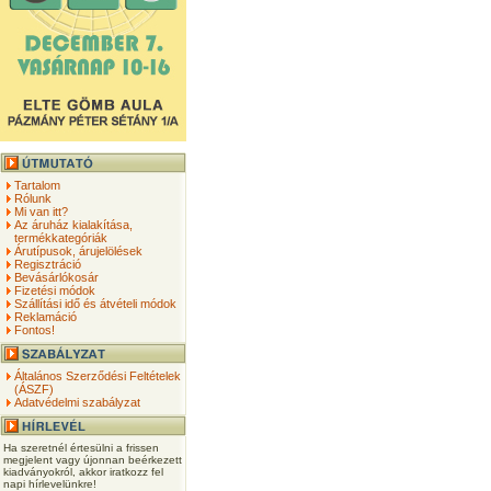
Tartalom
Rólunk
Mi van itt?
Az áruház kialakítása,
termékkategóriák
Árutípusok, árujelölések
Regisztráció
Bevásárlókosár
Fizetési módok
Szállítási idő és átvételi módok
Reklamáció
Fontos!
Általános Szerződési Feltételek
(ÁSZF)
Adatvédelmi szabályzat
Ha szeretnél értesülni a frissen
megjelent vagy újonnan beérkezett
kiadványokról, akkor iratkozz fel
napi hírlevelünkre!