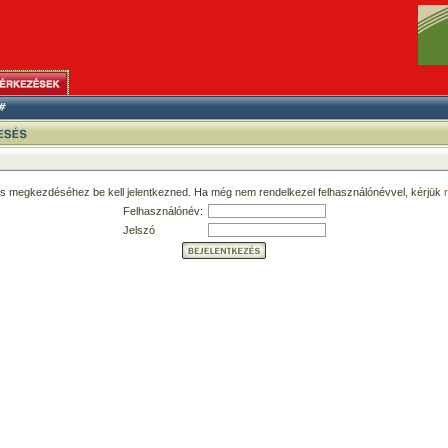
ás megkezdéséhez be kell jelentkezned. Ha még nem rendelkezel felhasználónévvel, kérjük
r
Felhasználónév:
Jelszó