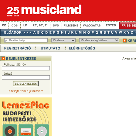
A vásárl
Felhasználónév
Jelszó
elfelejtettem a jelszavam