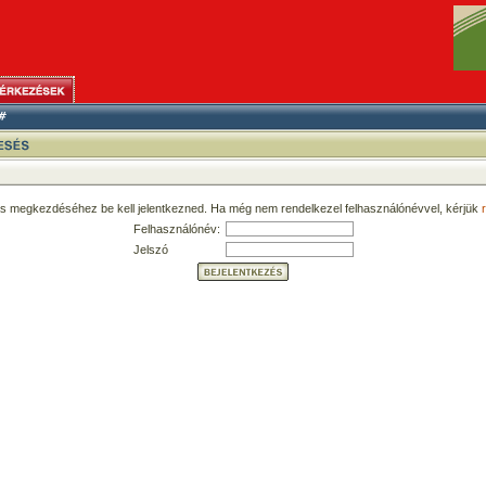
ás megkezdéséhez be kell jelentkezned. Ha még nem rendelkezel felhasználónévvel, kérjük
r
Felhasználónév:
Jelszó