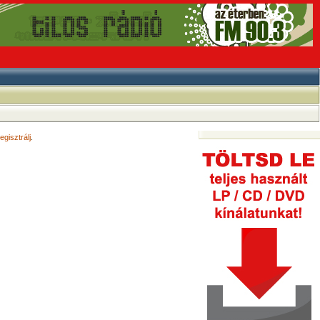
egisztrálj
.