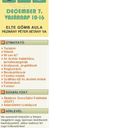
Tartalom
Rólunk
Mi van itt?
Az áruház kialakítása,
termékkategóriák
Árutípusok, árujelölések
Regisztráció
Bevásárlókosár
Fizetési módok
Szállítási idő és átvételi módok
Reklamáció
Fontos!
Általános Szerződési Feltételek
(ÁSZF)
Adatvédelmi szabályzat
Ha szeretnél értesülni a frissen
megjelent vagy újonnan beérkezett
kiadványokról, akkor iratkozz fel
napi hírlevelünkre!