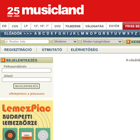
A vásárl
Felhasználónév
Jelszó
elfelejtettem a jelszavam