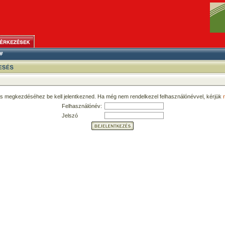
ás megkezdéséhez be kell jelentkezned. Ha még nem rendelkezel felhasználónévvel, kérjük
r
Felhasználónév:
Jelszó