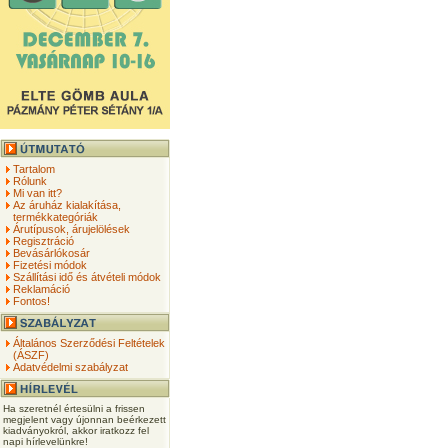
Tartalom
Rólunk
Mi van itt?
Az áruház kialakítása,
termékkategóriák
Árutípusok, árujelölések
Regisztráció
Bevásárlókosár
Fizetési módok
Szállítási idő és átvételi módok
Reklamáció
Fontos!
Általános Szerződési Feltételek
(ÁSZF)
Adatvédelmi szabályzat
Ha szeretnél értesülni a frissen
megjelent vagy újonnan beérkezett
kiadványokról, akkor iratkozz fel
napi hírlevelünkre!