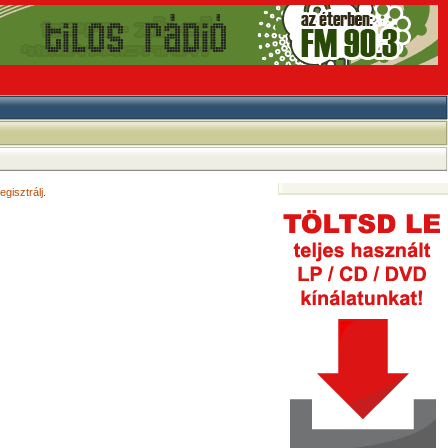
egisztrálj
.