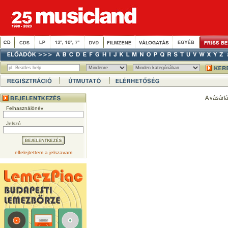
A vásárl
Felhasználónév
Jelszó
elfelejtettem a jelszavam