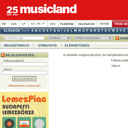
A vásárlás megkezdéséhez be kell jelentkezne
Felhasználó
Felhasználónév
Jelszó
Jelszó
elfelejtettem a jelszavam