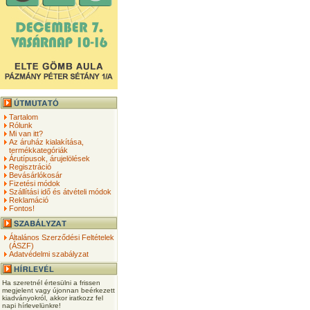
Tartalom
Rólunk
Mi van itt?
Az áruház kialakítása,
termékkategóriák
Árutípusok, árujelölések
Regisztráció
Bevásárlókosár
Fizetési módok
Szállítási idő és átvételi módok
Reklamáció
Fontos!
Általános Szerződési Feltételek
(ÁSZF)
Adatvédelmi szabályzat
Ha szeretnél értesülni a frissen
megjelent vagy újonnan beérkezett
kiadványokról, akkor iratkozz fel
napi hírlevelünkre!