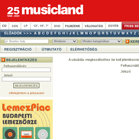
A vásárlás megkezdéséhez be kell jelentkezne
Felhasználó
Felhasználónév
Jelszó
Jelszó
elfelejtettem a jelszavam