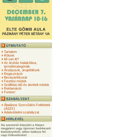
Tartalom
Rólunk
Mi van itt?
Az áruház kialakítása,
termékkategóriák
Árutípusok, árujelölések
Regisztráció
Bevásárlókosár
Fizetési módok
Szállítási idő és átvételi módok
Reklamáció
Fontos!
Általános Szerződési Feltételek
(ÁSZF)
Adatvédelmi szabályzat
Ha szeretnél értesülni a frissen
megjelent vagy újonnan beérkezett
kiadványokról, akkor iratkozz fel
napi hírlevelünkre!