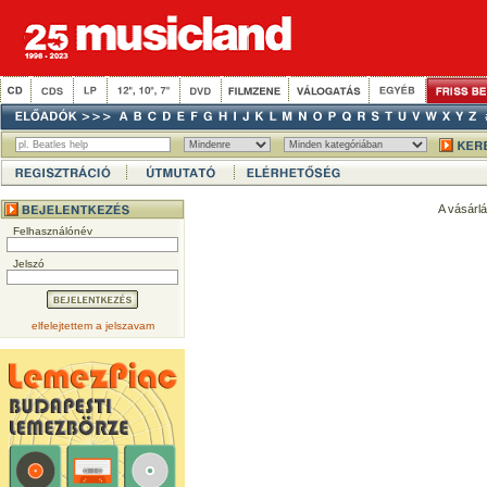
A vásárl
Felhasználónév
Jelszó
elfelejtettem a jelszavam