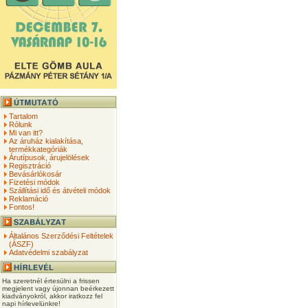
Tartalom
Rólunk
Mi van itt?
Az áruház kialakítása,
termékkategóriák
Árutípusok, árujelölések
Regisztráció
Bevásárlókosár
Fizetési módok
Szállítási idő és átvételi módok
Reklamáció
Fontos!
Általános Szerződési Feltételek
(ÁSZF)
Adatvédelmi szabályzat
Ha szeretnél értesülni a frissen
megjelent vagy újonnan beérkezett
kiadványokról, akkor iratkozz fel
napi hírlevelünkre!