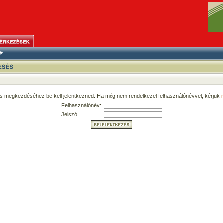
ás megkezdéséhez be kell jelentkezned. Ha még nem rendelkezel felhasználónévvel, kérjük
r
Felhasználónév:
Jelszó