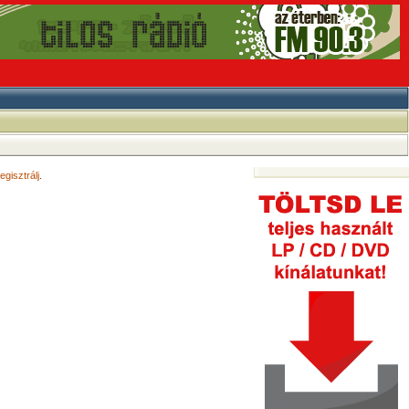
egisztrálj
.