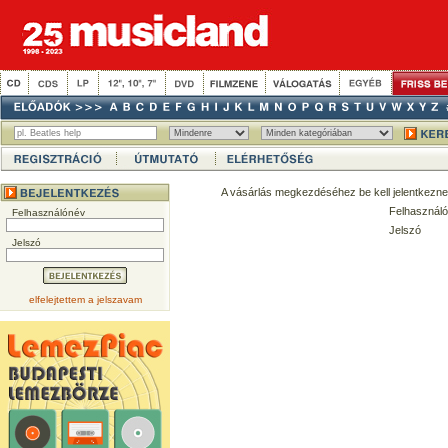
A vásárlás megkezdéséhez be kell jelentkezne
Felhasználó
Felhasználónév
Jelszó
Jelszó
elfelejtettem a jelszavam