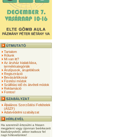
Tartalom
Rólunk
Mi van itt?
Az áruház kialakítása,
termékkategóriák
Árutípusok, árujelölések
Regisztráció
Bevásárlókosár
Fizetési módok
Szállítási idő és átvételi módok
Reklamáció
Fontos!
Általános Szerződési Feltételek
(ÁSZF)
Adatvédelmi szabályzat
Ha szeretnél értesülni a frissen
megjelent vagy újonnan beérkezett
kiadványokról, akkor iratkozz fel
napi hírlevelünkre!