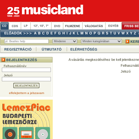
A vásárlás megkezdéséhez be kell jelentkezne
Felhasználó
Felhasználónév
Jelszó
Jelszó
elfelejtettem a jelszavam