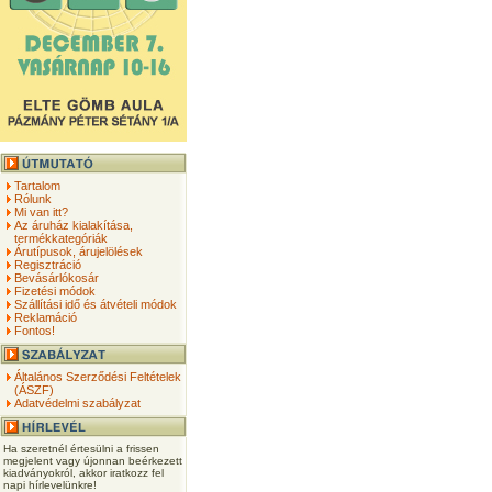
Tartalom
Rólunk
Mi van itt?
Az áruház kialakítása,
termékkategóriák
Árutípusok, árujelölések
Regisztráció
Bevásárlókosár
Fizetési módok
Szállítási idő és átvételi módok
Reklamáció
Fontos!
Általános Szerződési Feltételek
(ÁSZF)
Adatvédelmi szabályzat
Ha szeretnél értesülni a frissen
megjelent vagy újonnan beérkezett
kiadványokról, akkor iratkozz fel
napi hírlevelünkre!