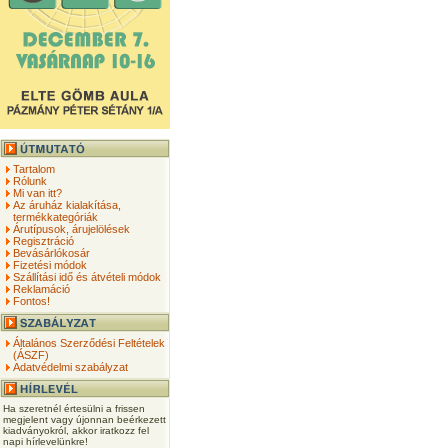
Tartalom
Rólunk
Mi van itt?
Az áruház kialakítása,
termékkategóriák
Árutípusok, árujelölések
Regisztráció
Bevásárlókosár
Fizetési módok
Szállítási idő és átvételi módok
Reklamáció
Fontos!
Általános Szerződési Feltételek
(ÁSZF)
Adatvédelmi szabályzat
Ha szeretnél értesülni a frissen
megjelent vagy újonnan beérkezett
kiadványokról, akkor iratkozz fel
napi hírlevelünkre!