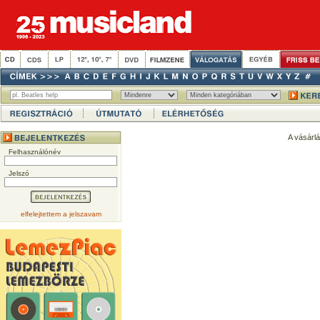
A vásárl
Felhasználónév
Jelszó
elfelejtettem a jelszavam