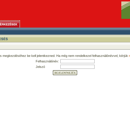
ás megkezdéséhez be kell jelentkezned. Ha még nem rendelkezel felhasználónévvel, kérjük
r
Felhasználónév:
Jelszó