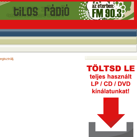
egisztrálj
.