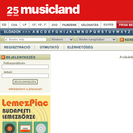
A vásárl
Felhasználónév
Jelszó
elfelejtettem a jelszavam