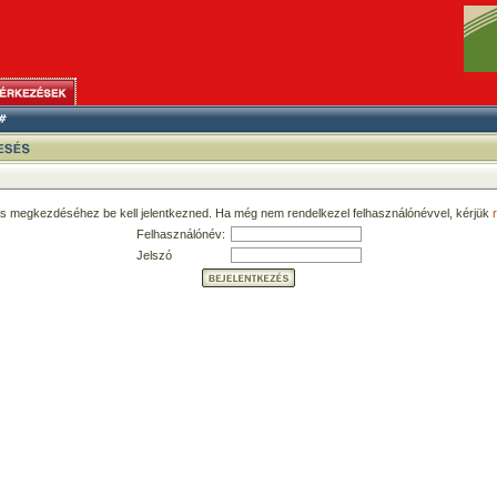
ás megkezdéséhez be kell jelentkezned. Ha még nem rendelkezel felhasználónévvel, kérjük
r
Felhasználónév:
Jelszó