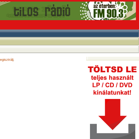
egisztrálj
.