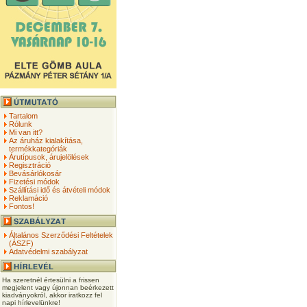
Tartalom
Rólunk
Mi van itt?
Az áruház kialakítása,
termékkategóriák
Árutípusok, árujelölések
Regisztráció
Bevásárlókosár
Fizetési módok
Szállítási idő és átvételi módok
Reklamáció
Fontos!
Általános Szerződési Feltételek
(ÁSZF)
Adatvédelmi szabályzat
Ha szeretnél értesülni a frissen
megjelent vagy újonnan beérkezett
kiadványokról, akkor iratkozz fel
napi hírlevelünkre!