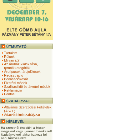
Tartalom
Rólunk
Mi van itt?
Az áruház kialakítása,
termékkategóriák
Árutípusok, árujelölések
Regisztráció
Bevásárlókosár
Fizetési módok
Szállítási idő és átvételi módok
Reklamáció
Fontos!
Általános Szerződési Feltételek
(ÁSZF)
Adatvédelmi szabályzat
Ha szeretnél értesülni a frissen
megjelent vagy újonnan beérkezett
kiadványokról, akkor iratkozz fel
napi hírlevelünkre!