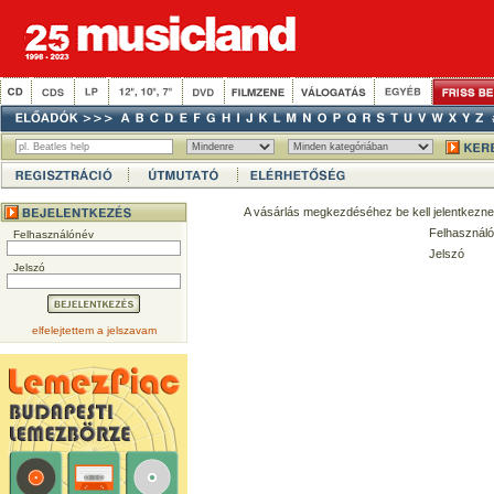
A vásárlás megkezdéséhez be kell jelentkezne
Felhasználó
Felhasználónév
Jelszó
Jelszó
elfelejtettem a jelszavam