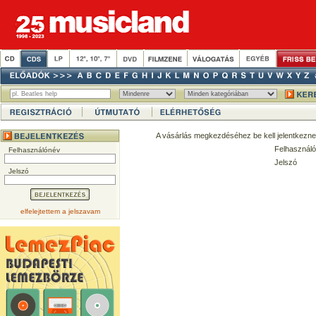
A vásárlás megkezdéséhez be kell jelentkezne
Felhasználó
Felhasználónév
Jelszó
Jelszó
elfelejtettem a jelszavam