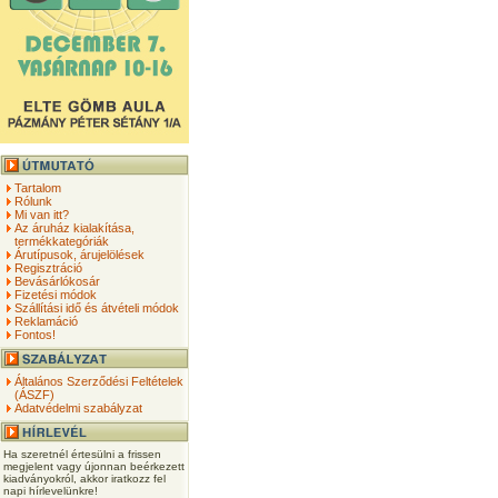
Tartalom
Rólunk
Mi van itt?
Az áruház kialakítása,
termékkategóriák
Árutípusok, árujelölések
Regisztráció
Bevásárlókosár
Fizetési módok
Szállítási idő és átvételi módok
Reklamáció
Fontos!
Általános Szerződési Feltételek
(ÁSZF)
Adatvédelmi szabályzat
Ha szeretnél értesülni a frissen
megjelent vagy újonnan beérkezett
kiadványokról, akkor iratkozz fel
napi hírlevelünkre!