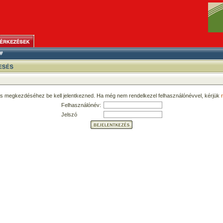
ás megkezdéséhez be kell jelentkezned. Ha még nem rendelkezel felhasználónévvel, kérjük
r
Felhasználónév:
Jelszó