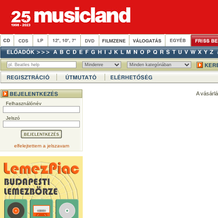
A vásárl
Felhasználónév
Jelszó
elfelejtettem a jelszavam