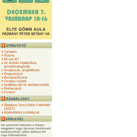
Tartalom
Rólunk
Mi van itt?
Az áruház kialakítása,
termékkategóriák
Árutípusok, árujelölések
Regisztráció
Bevásárlókosár
Fizetési módok
Szállítási idő és átvételi módok
Reklamáció
Fontos!
Általános Szerződési Feltételek
(ÁSZF)
Adatvédelmi szabályzat
Ha szeretnél értesülni a frissen
megjelent vagy újonnan beérkezett
kiadványokról, akkor iratkozz fel
napi hírlevelünkre!