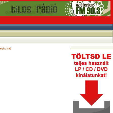
egisztrálj
.