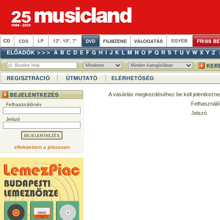
A vásárlás megkezdéséhez be kell jelentkezne
Felhasználó
Felhasználónév
Jelszó
Jelszó
elfelejtettem a jelszavam