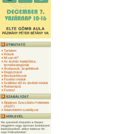
Tartalom
Rólunk
Mi van itt?
Az áruház kialakítása,
termékkategóriák
Árutípusok, árujelölések
Regisztráció
Bevásárlókosár
Fizetési módok
Szállítási idő és átvételi módok
Reklamáció
Fontos!
Általános Szerződési Feltételek
(ÁSZF)
Adatvédelmi szabályzat
Ha szeretnél értesülni a frissen
megjelent vagy újonnan beérkezett
kiadványokról, akkor iratkozz fel
napi hírlevelünkre!