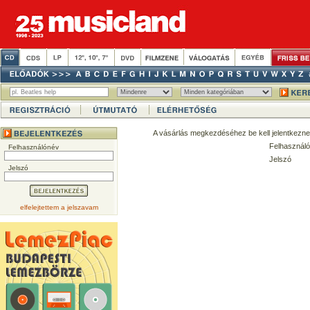
A vásárlás megkezdéséhez be kell jelentkezne
Felhasználó
Felhasználónév
Jelszó
Jelszó
elfelejtettem a jelszavam