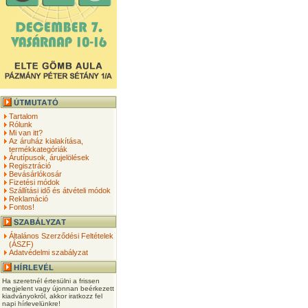
Tartalom
Rólunk
Mi van itt?
Az áruház kialakítása,
termékkategóriák
Árutípusok, árujelölések
Regisztráció
Bevásárlókosár
Fizetési módok
Szállítási idő és átvételi módok
Reklamáció
Fontos!
Általános Szerződési Feltételek
(ÁSZF)
Adatvédelmi szabályzat
Ha szeretnél értesülni a frissen
megjelent vagy újonnan beérkezett
kiadványokról, akkor iratkozz fel
napi hírlevelünkre!