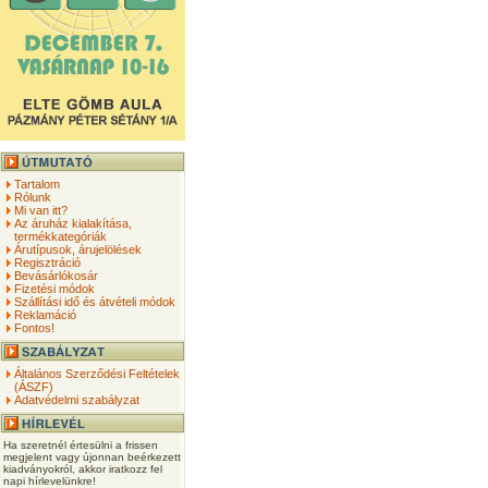
Tartalom
Rólunk
Mi van itt?
Az áruház kialakítása,
termékkategóriák
Árutípusok, árujelölések
Regisztráció
Bevásárlókosár
Fizetési módok
Szállítási idő és átvételi módok
Reklamáció
Fontos!
Általános Szerződési Feltételek
(ÁSZF)
Adatvédelmi szabályzat
Ha szeretnél értesülni a frissen
megjelent vagy újonnan beérkezett
kiadványokról, akkor iratkozz fel
napi hírlevelünkre!