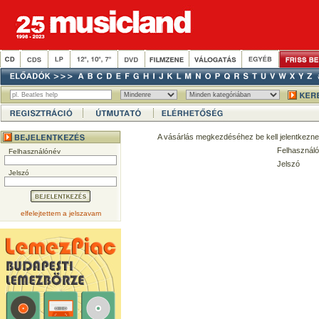
A vásárlás megkezdéséhez be kell jelentkezne
Felhasználó
Felhasználónév
Jelszó
Jelszó
elfelejtettem a jelszavam