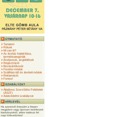
Tartalom
Rólunk
Mi van itt?
Az áruház kialakítása,
termékkategóriák
Árutípusok, árujelölések
Regisztráció
Bevásárlókosár
Fizetési módok
Szállítási idő és átvételi módok
Reklamáció
Fontos!
Általános Szerződési Feltételek
(ÁSZF)
Adatvédelmi szabályzat
Ha szeretnél értesülni a frissen
megjelent vagy újonnan beérkezett
kiadványokról, akkor iratkozz fel
napi hírlevelünkre!