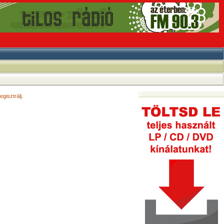
egisztrálj
.