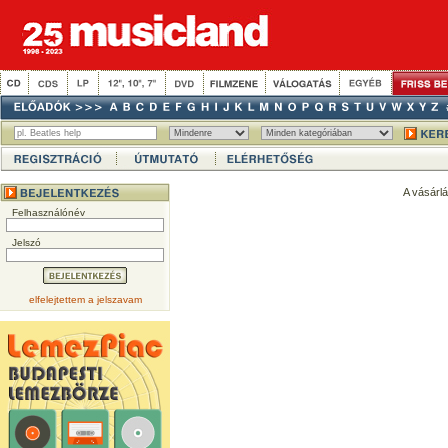
A vásárl
Felhasználónév
Jelszó
elfelejtettem a jelszavam