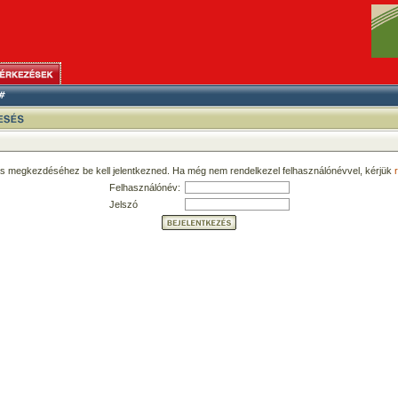
ás megkezdéséhez be kell jelentkezned. Ha még nem rendelkezel felhasználónévvel, kérjük
r
Felhasználónév:
Jelszó