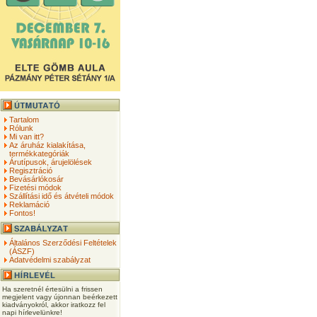
Tartalom
Rólunk
Mi van itt?
Az áruház kialakítása,
termékkategóriák
Árutípusok, árujelölések
Regisztráció
Bevásárlókosár
Fizetési módok
Szállítási idő és átvételi módok
Reklamáció
Fontos!
Általános Szerződési Feltételek
(ÁSZF)
Adatvédelmi szabályzat
Ha szeretnél értesülni a frissen
megjelent vagy újonnan beérkezett
kiadványokról, akkor iratkozz fel
napi hírlevelünkre!