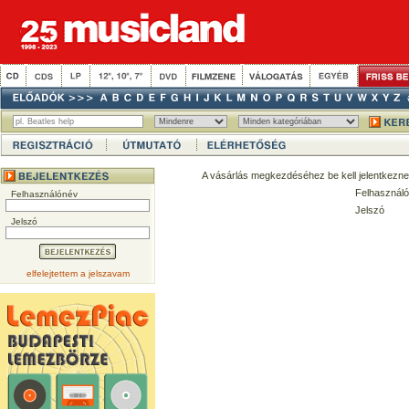
A vásárlás megkezdéséhez be kell jelentkezne
Felhasználó
Felhasználónév
Jelszó
Jelszó
elfelejtettem a jelszavam