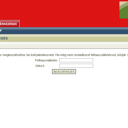
ás megkezdéséhez be kell jelentkezned. Ha még nem rendelkezel felhasználónévvel, kérjük
r
Felhasználónév:
Jelszó