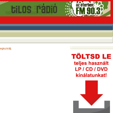
egisztrálj
.