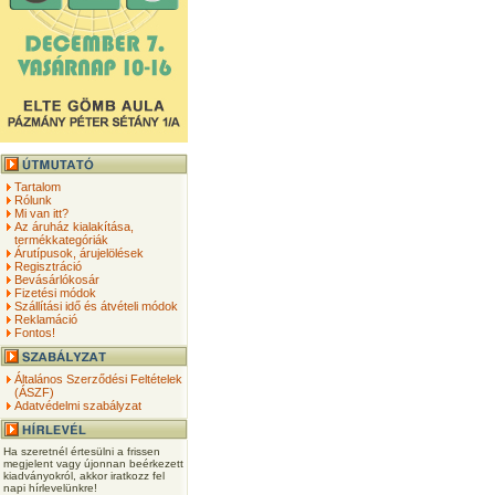
Tartalom
Rólunk
Mi van itt?
Az áruház kialakítása,
termékkategóriák
Árutípusok, árujelölések
Regisztráció
Bevásárlókosár
Fizetési módok
Szállítási idő és átvételi módok
Reklamáció
Fontos!
Általános Szerződési Feltételek
(ÁSZF)
Adatvédelmi szabályzat
Ha szeretnél értesülni a frissen
megjelent vagy újonnan beérkezett
kiadványokról, akkor iratkozz fel
napi hírlevelünkre!