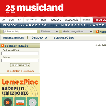
A vásárl
Felhasználónév
Jelszó
elfelejtettem a jelszavam