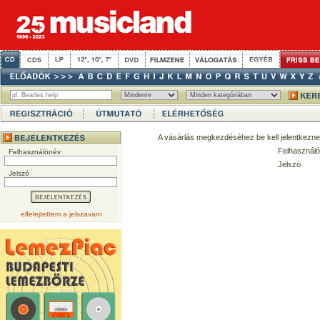
A vásárlás megkezdéséhez be kell jelentkezne
Felhasználó
Felhasználónév
Jelszó
Jelszó
elfelejtettem a jelszavam