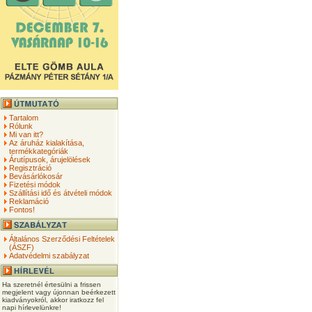
Tartalom
Rólunk
Mi van itt?
Az áruház kialakítása,
termékkategóriák
Árutípusok, árujelölések
Regisztráció
Bevásárlókosár
Fizetési módok
Szállítási idő és átvételi módok
Reklamáció
Fontos!
Általános Szerződési Feltételek
(ÁSZF)
Adatvédelmi szabályzat
Ha szeretnél értesülni a frissen
megjelent vagy újonnan beérkezett
kiadványokról, akkor iratkozz fel
napi hírlevelünkre!