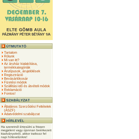
Tartalom
Rólunk
Mi van itt?
Az áruház kialakítása,
termékkategóriák
Árutípusok, árujelölések
Regisztráció
Bevásárlókosár
Fizetési módok
Szállítási idő és átvételi módok
Reklamáció
Fontos!
Általános Szerződési Feltételek
(ÁSZF)
Adatvédelmi szabályzat
Ha szeretnél értesülni a frissen
megjelent vagy újonnan beérkezett
kiadványokról, akkor iratkozz fel
napi hírlevelünkre!