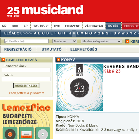
Felhasználónév
KEREKES BAND
Kábé 23
Jelszó
elfelejtettem a jelszavam
Típus:
KÖNYV
Megjelenés:
2018
Kiadó:
Now Books & Music
Szállítási idő:
Kiszállítás kb. 2-3 nap vagy személyes