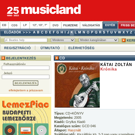
Felhasználónév
KÁTAI ZOLTÁN
Krónika
Jelszó
elfelejtettem a jelszavam
Típus:
CD+KÖNYV
Megjelenés:
2005
Kiadó:
Gryllus Kiadó
Katalógus szám:
GCD 046
Állapot:
Használt
Szállítási idő:
Kiszállítás kb. 2-3 nap vagy személyes