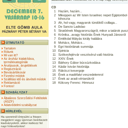
CD
1
Hazám, hazám...
2
Mikeppen az Wr Isten Israelnec nepet Egiptombol
kihoszta
3
Ah, hol vagy, magyarok tündöklő csillaga...
4
De Sancto Ladislao
5
Siratóének Magyarországról, mikor a tatárok puszt
6
Krónika...avagy históriás Ének Hunyadi Jánosról
7
Emlékdal Mátyás király halálára
8
Mohács, Mohács...
9
Egri históriának summája
Tartalom
10
Epinicia
Rólunk
11
Székesfejérvár veszésérul való história
Mi van itt?
Az áruház kialakítása,
12
XXIV. Ének
termékkategóriák
13
Báthory Gábor búcsúzkodása
Árutípusok, árujelölések
14
Kádár István históriája
Regisztráció
15
Rákóczi kesergoje
Bevásárlókosár
16
Ének a madéfalvi veszedelemrol
Fizetési módok
17
Ének az aradi vértanúkról
Szállítási idő és átvételi módok
Reklamáció
18
Kölcsey Ferenc: Himnusz
Fontos!
Általános Szerződési Feltételek
(ÁSZF)
Adatvédelmi szabályzat
Ha szeretnél értesülni a frissen
megjelent vagy újonnan beérkezett
kiadványokról, akkor iratkozz fel
napi hírlevelünkre!