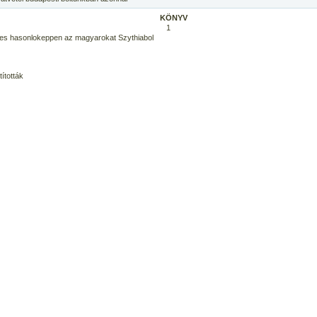
KÖNYV
1
 es hasonlokeppen az magyarokat Szythiabol
ították