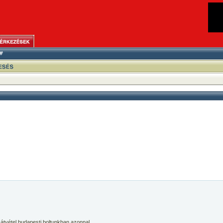
 átvétel budapesti boltunkban azonnal