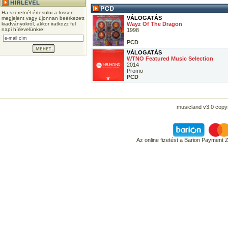
Ha szeretnél értesülni a frissen
VÁLOGATÁS
megjelent vagy újonnan beérkezett
kiadványokról, akkor iratkozz fel
Wayz Of The Dragon
napi hírlevelünkre!
1998
PCD
VÁLOGATÁS
WTNO Featured Music Selection
2014
Promo
PCD
musicland v3.0 copyr
Az online fizetést a Barion Payment 