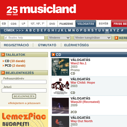
VÁLOGATÁS
CD
(10 darab)
Wan2 No.1
PCD
(2 darab)
2003
Promo
CD
Felhasználónév
VÁLOGATÁS
War Child: Hope
2003
Jelszó
CD
VÁLOGATÁS
Warp20 (Recreated)
elfelejtettem a jelszavam
2009
2CD
VÁLOGATÁS
Way Out North
2003