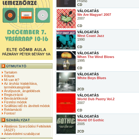
Promo
CD
VÁLOGATÁS
We Are Magyar! 2007
2007
CD
VÁLOGATÁS
West Coast Jazz
1990
CD
VÁLOGATÁS
When The Wind Blows
1995
CD
Tartalom
VÁLOGATÁS
Rólunk
White Boys Blues
Mi van itt?
Az áruház kialakítása,
termékkategóriák
2CD
Árutípusok, árujelölések
Regisztráció
VÁLOGATÁS
Bevásárlókosár
World Dub Pastry Vol.2
Fizetési módok
2007
Szállítási idő és átvételi módok
Reklamáció
CD
Fontos!
VÁLOGATÁS
World Of Gothic
2005
Általános Szerződési Feltételek
(ÁSZF)
2CD
Adatvédelmi szabályzat