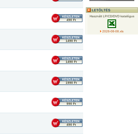
Használt LP/CD/DVD katalógus
490 Ft
2026-08-08.xls
1490 Ft
1490 Ft
1990 Ft
990 Ft
490 Ft