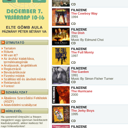
CD
FILMZENE
The Cowboy Way
1994
CD
FILMZENE
The Dish
2001
Music By Edmund Choi
CD
Tartalom
FILMZENE
Rólunk
The Full Monty
Mi van itt?
1997
Az áruház kialakítása,
termékkategóriák
CD
Árutípusok, árujelölések
FILMZENE
Regisztráció
The Garden
Bevásárlókosár
1991
Fizetési módok
Music By Simon Fisher Turner
Szállítási idő és átvételi módok
CD
Reklamáció
Fontos!
FILMZENE
The Hurricane
2000
Általános Szerződési Feltételek
(ÁSZF)
CD
Adatvédelmi szabályzat
FILMZENE
The Jerky Boys
1995
Ha szeretnél értesülni a frissen
megjelent vagy újonnan beérkezett
CD
kiadványokról, akkor iratkozz fel
napi hírlevelünkre!
FILMZENE