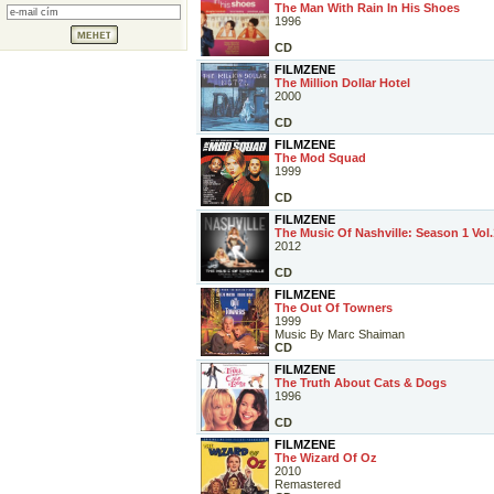
The Man With Rain In His Shoes
1996
CD
FILMZENE
The Million Dollar Hotel
2000
CD
FILMZENE
The Mod Squad
1999
CD
FILMZENE
The Music Of Nashville: Season 1 Vol.
2012
CD
FILMZENE
The Out Of Towners
1999
Music By Marc Shaiman
CD
FILMZENE
The Truth About Cats & Dogs
1996
CD
FILMZENE
The Wizard Of Oz
2010
Remastered