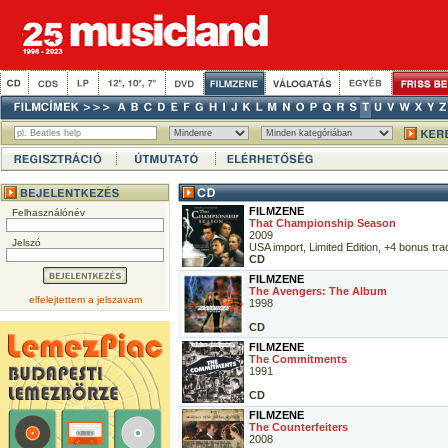
FILMZENE
Felhasználónév
That Championship Season
2009
Jelszó
USA import, Limited Edition, +4 bonus tra
CD
FILMZENE
The Avengers: The Album
elfelejtettem a jelszavam
1998
CD
FILMZENE
The Commitments
1991
CD
FILMZENE
The Counterfeiters
2008