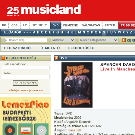
Felhasználónév
SPENCER DAVI
Live In Manches
Jelszó
elfelejtettem a jelszavam
Típus:
DVD
Megjelenés:
2002
Kiadó:
Angel Air Records
Katalógus szám:
NJPDVD 602
Állapot:
Használt
Szállítási idő:
Kiszállítás kb. 2-3 nap vagy személyes