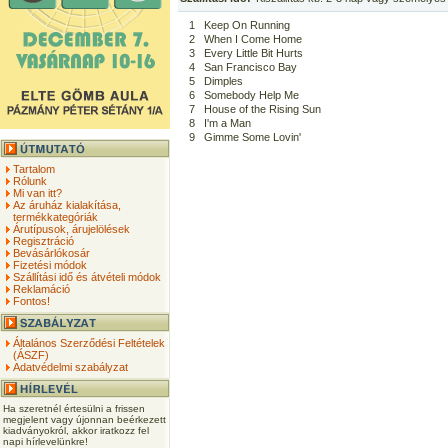
1
Keep On Running
2
When I Come Home
3
Every Little Bit Hurts
4
San Francisco Bay
5
Dimples
6
Somebody Help Me
7
House of the Rising Sun
8
I'm a Man
9
Gimme Some Lovin'
Tartalom
Rólunk
Mi van itt?
Az áruház kialakítása,
termékkategóriák
Árutípusok, árujelölések
Regisztráció
Bevásárlókosár
Fizetési módok
Szállítási idő és átvételi módok
Reklamáció
Fontos!
Általános Szerződési Feltételek
(ÁSZF)
Adatvédelmi szabályzat
Ha szeretnél értesülni a frissen
megjelent vagy újonnan beérkezett
kiadványokról, akkor iratkozz fel
napi hírlevelünkre!