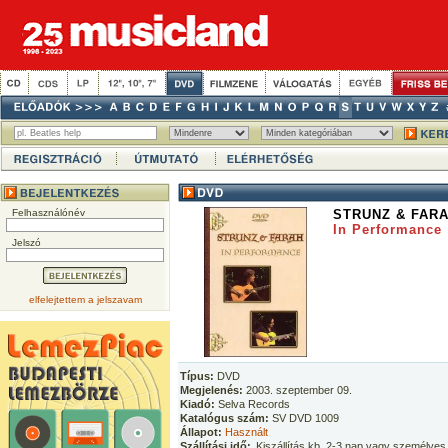
Felhasználónév
STRUNZ & FAR
In Performance
Jelszó
elfelejtettem a jelszavam
Típus:
DVD
Megjelenés:
2003. szeptember 09.
Kiadó:
Selva Records
Katalógus szám:
SV DVD 1009
Állapot:
Használt
Szállítási idő:
Kiszállítás kb. 2-3 nap vagy személyes