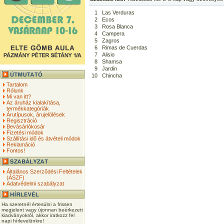
1
Las Verduras
2
Ecos
3
Rosa Blanca
4
Campera
5
Zagros
6
Rimas de Cuerdas
7
Alisio
8
Shamsa
9
Jardin
10
Chincha
Tartalom
Rólunk
Mi van itt?
Az áruház kialakítása,
termékkategóriák
Árutípusok, árujelölések
Regisztráció
Bevásárlókosár
Fizetési módok
Szállítási idő és átvételi módok
Reklamáció
Fontos!
Általános Szerződési Feltételek
(ÁSZF)
Adatvédelmi szabályzat
Ha szeretnél értesülni a frissen
megjelent vagy újonnan beérkezett
kiadványokról, akkor iratkozz fel
napi hírlevelünkre!