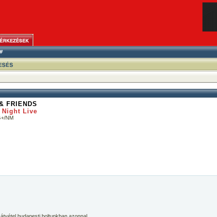
& FRIENDS
 Night Live
VG+/NM
 átvétel budapesti boltunkban azonnal