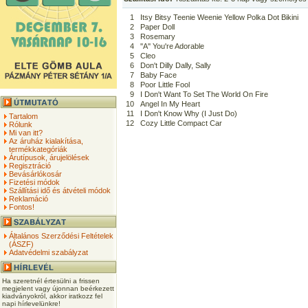
1
Itsy Bitsy Teenie Weenie Yellow Polka Dot Bikini
2
Paper Doll
3
Rosemary
4
''A'' You're Adorable
5
Cleo
6
Don't Dilly Dally, Sally
7
Baby Face
8
Poor Little Fool
9
I Don't Want To Set The World On Fire
10
Angel In My Heart
11
I Don't Know Why (I Just Do)
Tartalom
12
Cozy Little Compact Car
Rólunk
Mi van itt?
Az áruház kialakítása,
termékkategóriák
Árutípusok, árujelölések
Regisztráció
Bevásárlókosár
Fizetési módok
Szállítási idő és átvételi módok
Reklamáció
Fontos!
Általános Szerződési Feltételek
(ÁSZF)
Adatvédelmi szabályzat
Ha szeretnél értesülni a frissen
megjelent vagy újonnan beérkezett
kiadványokról, akkor iratkozz fel
napi hírlevelünkre!