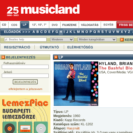
Felhasználónév
HYLAND, BRIAN
The Bashful Bl
Jelszó
USA, Cover/Media: VG
elfelejtettem a jelszavam
Típus:
LP
Megjelenés:
1960
Kiadó:
Kapp Records
Katalógus szám:
KL-1202
Állapot:
Használt
Szállítási idő:
Kiszállítás kb. 2-3 nap vagy személyes