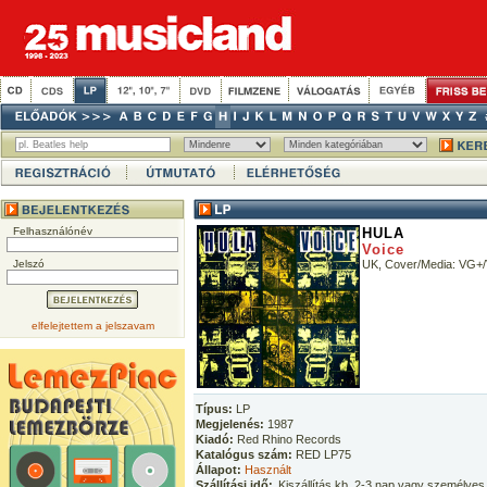
Felhasználónév
HULA
Voice
Jelszó
UK, Cover/Media: VG+
elfelejtettem a jelszavam
Típus:
LP
Megjelenés:
1987
Kiadó:
Red Rhino Records
Katalógus szám:
RED LP75
Állapot:
Használt
Szállítási idő:
Kiszállítás kb. 2-3 nap vagy személyes