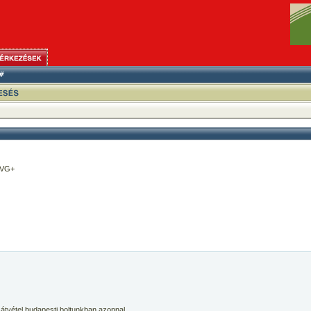
/VG+
 átvétel budapesti boltunkban azonnal