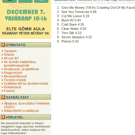
1
Give Me Money (Till It's Crawling Out Of My Face
2
See You Tomorrow 4:58
3
Cut Me Loose 5:19
4
Bush #2 5:44
5
Cold Stare 4:26
6
Clear Water 4:26
7
Torn Silk 4:23
8
Seven Sleepers 4:32
9
Poison 5:42
Tartalom
Rólunk
Mi van itt?
Az áruház kialakítása,
termékkategóriák
Árutípusok, árujelölések
Regisztráció
Bevásárlókosár
Fizetési módok
Szállítási idő és átvételi módok
Reklamáció
Fontos!
Általános Szerződési Feltételek
(ÁSZF)
Adatvédelmi szabályzat
Ha szeretnél értesülni a frissen
megjelent vagy újonnan beérkezett
kiadványokról, akkor iratkozz fel
napi hírlevelünkre!