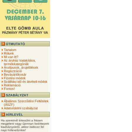
Tartalom
Rólunk
Mi van itt?
Az áruház kialakítása,
termékkategóriák
Árutípusok, árujelölések
Regisztráció
Bevásárlókosár
Fizetési módok
Szállítási idő és átvételi módok
Reklamáció
Fontos!
Általános Szerződési Feltételek
(ÁSZF)
Adatvédelmi szabályzat
Ha szeretnél értesülni a frissen
megjelent vagy újonnan beérkezett
kiadványokról, akkor iratkozz fel
napi hírlevelünkre!