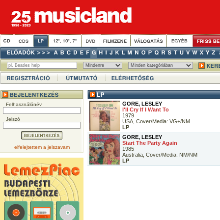
GORE, LESLEY
Felhasználónév
I'll Cry If I Want To
1979
Jelszó
USA, Cover/Media: VG+/NM
LP
GORE, LESLEY
Start The Party Again
elfelejtettem a jelszavam
1985
Australia, Cover/Media: NM/NM
LP