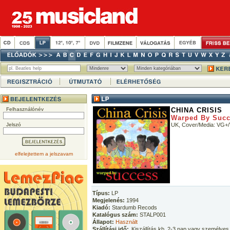
Felhasználónév
CHINA CRISIS
Warped By Suc
Jelszó
UK, Cover/Media: VG+
elfelejtettem a jelszavam
Típus:
LP
Megjelenés:
1994
Kiadó:
Stardumb Recods
Katalógus szám:
STALP001
Állapot:
Használt
Szállítási idő:
Kiszállítás kb. 2-3 nap vagy személyes