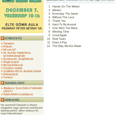
1
Hands On The Wheel
2
Always
3
Everyday The Same
4
Without The Love
5
Thank You
6
Hard To Be Around
7
One Wish Too Many
8
Wishing Time
9
Good Again
10
Real Tears
11
Does It Pay
Tartalom
12
The Way We Are Made
Rólunk
Mi van itt?
Az áruház kialakítása,
termékkategóriák
Árutípusok, árujelölések
Regisztráció
Bevásárlókosár
Fizetési módok
Szállítási idő és átvételi módok
Reklamáció
Fontos!
Általános Szerződési Feltételek
(ÁSZF)
Adatvédelmi szabályzat
Ha szeretnél értesülni a frissen
megjelent vagy újonnan beérkezett
kiadványokról, akkor iratkozz fel
napi hírlevelünkre!