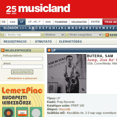
Felhasználónév
BUTERA, SAM
Jump, Jive An' 
Jelszó
USA, Cover/Media: NM
elfelejtettem a jelszavam
Típus:
LP
Kiadó:
Prep Records
Katalógus szám:
PREP 100
Állapot:
Használt
Szállítási idő:
Kiszállítás kb. 2-3 nap vagy személyes