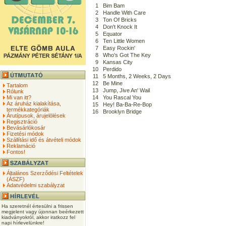
1
Bim Bam
2
Handle With Care
3
Ton Of Bricks
4
Don't Knock It
5
Equator
6
Ten Little Women
7
Easy Rockin'
8
Who's Got The Key
9
Kansas City
10
Perdido
11
5 Months, 2 Weeks, 2 Days
12
Be Mine
Tartalom
13
Jump, Jive An' Wail
Rólunk
Mi van itt?
14
You Rascal You
Az áruház kialakítása,
15
Hey! Ba-Ba-Re-Bop
termékkategóriák
16
Brooklyn Bridge
Árutípusok, árujelölések
Regisztráció
Bevásárlókosár
Fizetési módok
Szállítási idő és átvételi módok
Reklamáció
Fontos!
Általános Szerződési Feltételek
(ÁSZF)
Adatvédelmi szabályzat
Ha szeretnél értesülni a frissen
megjelent vagy újonnan beérkezett
kiadványokról, akkor iratkozz fel
napi hírlevelünkre!