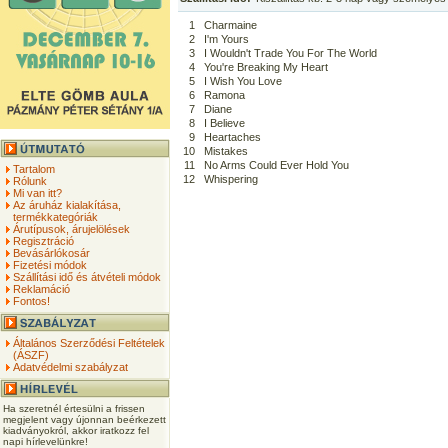
1
Charmaine
2
I'm Yours
3
I Wouldn't Trade You For The World
4
You're Breaking My Heart
5
I Wish You Love
6
Ramona
7
Diane
8
I Believe
9
Heartaches
10
Mistakes
11
No Arms Could Ever Hold You
Tartalom
12
Whispering
Rólunk
Mi van itt?
Az áruház kialakítása,
termékkategóriák
Árutípusok, árujelölések
Regisztráció
Bevásárlókosár
Fizetési módok
Szállítási idő és átvételi módok
Reklamáció
Fontos!
Általános Szerződési Feltételek
(ÁSZF)
Adatvédelmi szabályzat
Ha szeretnél értesülni a frissen
megjelent vagy újonnan beérkezett
kiadványokról, akkor iratkozz fel
napi hírlevelünkre!