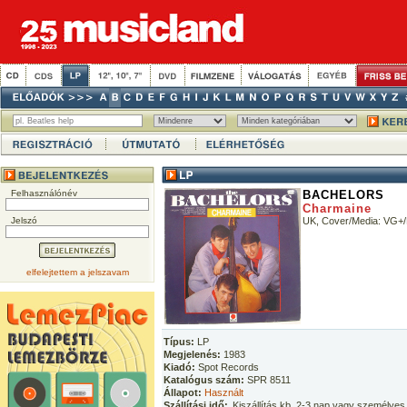
Felhasználónév
BACHELORS
Charmaine
Jelszó
UK, Cover/Media: VG+
elfelejtettem a jelszavam
Típus:
LP
Megjelenés:
1983
Kiadó:
Spot Records
Katalógus szám:
SPR 8511
Állapot:
Használt
Szállítási idő:
Kiszállítás kb. 2-3 nap vagy személyes