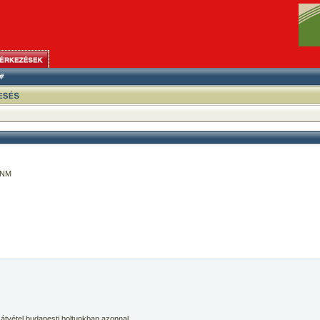
/NM
 átvétel budapesti boltunkban azonnal