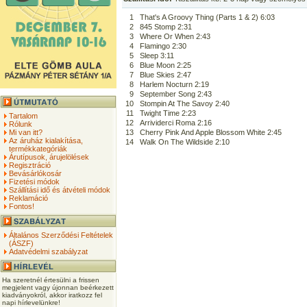
1
That's A Groovy Thing (Parts 1 & 2) 6:03
2
845 Stomp 2:31
3
Where Or When 2:43
4
Flamingo 2:30
5
Sleep 3:11
6
Blue Moon 2:25
7
Blue Skies 2:47
8
Harlem Nocturn 2:19
9
September Song 2:43
10
Stompin At The Savoy 2:40
11
Twight Time 2:23
Tartalom
12
Arrividerci Roma 2:16
Rólunk
Mi van itt?
13
Cherry Pink And Apple Blossom White 2:45
Az áruház kialakítása,
14
Walk On The Wildside 2:10
termékkategóriák
Árutípusok, árujelölések
Regisztráció
Bevásárlókosár
Fizetési módok
Szállítási idő és átvételi módok
Reklamáció
Fontos!
Általános Szerződési Feltételek
(ÁSZF)
Adatvédelmi szabályzat
Ha szeretnél értesülni a frissen
megjelent vagy újonnan beérkezett
kiadványokról, akkor iratkozz fel
napi hírlevelünkre!