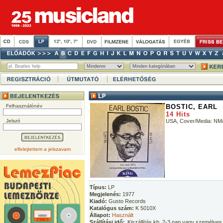
Felhasználónév
BOSTIC, EARL
14 Hits
Jelszó
USA, Cover/Media: N
elfelejtettem a jelszavam
Típus:
LP
Megjelenés:
1977
Kiadó:
Gusto Records
Katalógus szám:
K 5010X
Állapot:
Használt
Szállítási idő:
Kiszállítás kb. 2-3 nap vagy személyes