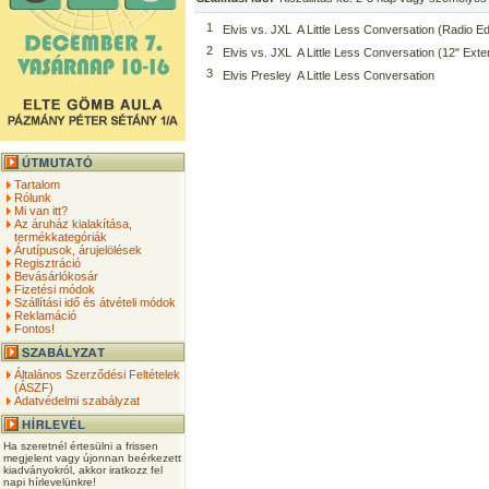
1
Elvis vs. JXL  A Little Less Conversation (Radio E
2
Elvis vs. JXL  A Little Less Conversation (12" Ex
3
Elvis Presley  A Little Less Conversation
Tartalom
Rólunk
Mi van itt?
Az áruház kialakítása,
termékkategóriák
Árutípusok, árujelölések
Regisztráció
Bevásárlókosár
Fizetési módok
Szállítási idő és átvételi módok
Reklamáció
Fontos!
Általános Szerződési Feltételek
(ÁSZF)
Adatvédelmi szabályzat
Ha szeretnél értesülni a frissen
megjelent vagy újonnan beérkezett
kiadványokról, akkor iratkozz fel
napi hírlevelünkre!