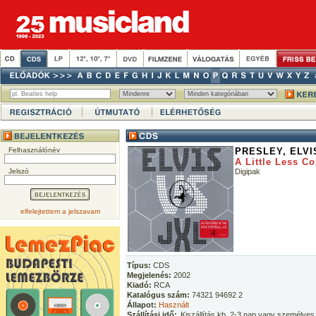
Felhasználónév
PRESLEY, ELVI
A Little Less C
Jelszó
Digipak
elfelejtettem a jelszavam
Típus:
CDS
Megjelenés:
2002
Kiadó:
RCA
Katalógus szám:
74321 94692 2
Állapot:
Használt
Szállítási idő:
Kiszállítás kb. 2-3 nap vagy személyes