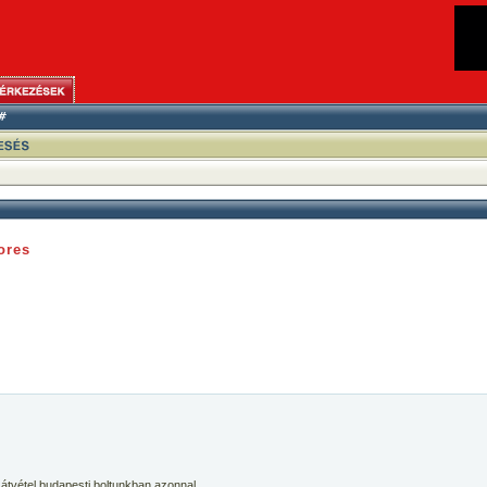
ores
 átvétel budapesti boltunkban azonnal