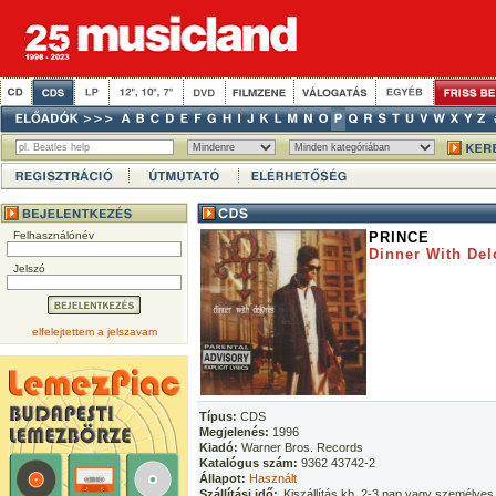
Felhasználónév
PRINCE
Dinner With Del
Jelszó
elfelejtettem a jelszavam
Típus:
CDS
Megjelenés:
1996
Kiadó:
Warner Bros. Records
Katalógus szám:
9362 43742-2
Állapot:
Használt
Szállítási idő:
Kiszállítás kb. 2-3 nap vagy személyes