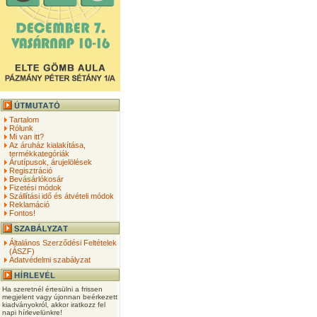
Tartalom
Rólunk
Mi van itt?
Az áruház kialakítása,
termékkategóriák
Árutípusok, árujelölések
Regisztráció
Bevásárlókosár
Fizetési módok
Szállítási idő és átvételi módok
Reklamáció
Fontos!
Általános Szerződési Feltételek
(ÁSZF)
Adatvédelmi szabályzat
Ha szeretnél értesülni a frissen
megjelent vagy újonnan beérkezett
kiadványokról, akkor iratkozz fel
napi hírlevelünkre!