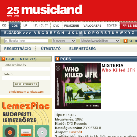
Felhasználónév
MISTERIA
Who Killed JFK
Jelszó
elfelejtettem a jelszavam
Típus:
PCDS
Megjelenés:
1992
Kiadó:
ZYX Records
Katalógus szám:
ZYX 6733-8
Állapot:
Használt
Szállítási idő:
Kiszállítás kb. 2-3 nap vagy személyes