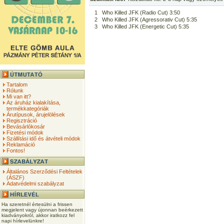
1
Who Killed JFK (Radio Cut) 3:50
2
Who Killed JFK (Agressorativ Cut) 5:35
3
Who Killed JFK (Energetic Cut) 5:35
Tartalom
Rólunk
Mi van itt?
Az áruház kialakítása,
termékkategóriák
Árutípusok, árujelölések
Regisztráció
Bevásárlókosár
Fizetési módok
Szállítási idő és átvételi módok
Reklamáció
Fontos!
Általános Szerződési Feltételek
(ÁSZF)
Adatvédelmi szabályzat
Ha szeretnél értesülni a frissen
megjelent vagy újonnan beérkezett
kiadványokról, akkor iratkozz fel
napi hírlevelünkre!