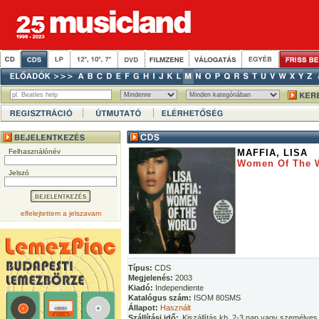
Felhasználónév
MAFFIA, LISA
Women Of The W
Jelszó
elfelejtettem a jelszavam
Típus:
CDS
Megjelenés:
2003
Kiadó:
Independiente
Katalógus szám:
ISOM 80SMS
Állapot:
Használt
Szállítási idő:
Kiszállítás kb. 2-3 nap vagy személyes