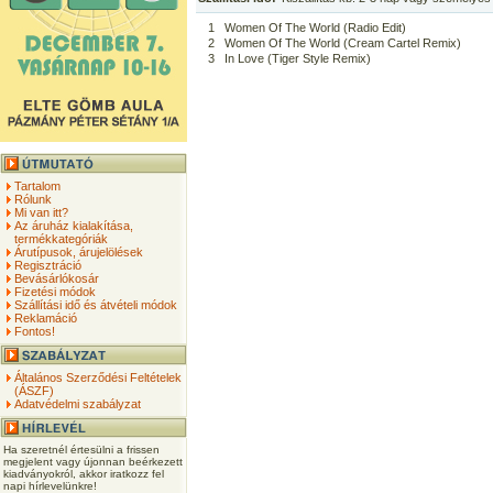
1
Women Of The World (Radio Edit)
2
Women Of The World (Cream Cartel Remix)
3
In Love (Tiger Style Remix)
Tartalom
Rólunk
Mi van itt?
Az áruház kialakítása,
termékkategóriák
Árutípusok, árujelölések
Regisztráció
Bevásárlókosár
Fizetési módok
Szállítási idő és átvételi módok
Reklamáció
Fontos!
Általános Szerződési Feltételek
(ÁSZF)
Adatvédelmi szabályzat
Ha szeretnél értesülni a frissen
megjelent vagy újonnan beérkezett
kiadványokról, akkor iratkozz fel
napi hírlevelünkre!