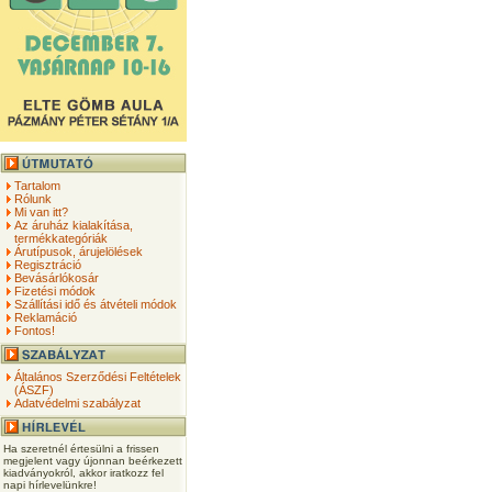
Tartalom
Rólunk
Mi van itt?
Az áruház kialakítása,
termékkategóriák
Árutípusok, árujelölések
Regisztráció
Bevásárlókosár
Fizetési módok
Szállítási idő és átvételi módok
Reklamáció
Fontos!
Általános Szerződési Feltételek
(ÁSZF)
Adatvédelmi szabályzat
Ha szeretnél értesülni a frissen
megjelent vagy újonnan beérkezett
kiadványokról, akkor iratkozz fel
napi hírlevelünkre!