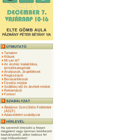
Tartalom
Rólunk
Mi van itt?
Az áruház kialakítása,
termékkategóriák
Árutípusok, árujelölések
Regisztráció
Bevásárlókosár
Fizetési módok
Szállítási idő és átvételi módok
Reklamáció
Fontos!
Általános Szerződési Feltételek
(ÁSZF)
Adatvédelmi szabályzat
Ha szeretnél értesülni a frissen
megjelent vagy újonnan beérkezett
kiadványokról, akkor iratkozz fel
napi hírlevelünkre!