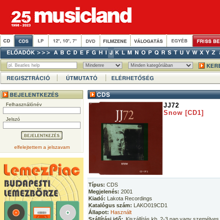
Felhasználónév
JJ72
Snow [CD1]
Jelszó
elfelejtettem a jelszavam
Típus:
CDS
Megjelenés:
2001
Kiadó:
Lakota Recordings
Katalógus szám:
LAKO019CD1
Állapot:
Használt
Szállítási idő:
Kiszállítás kb. 2-3 nap vagy személyes