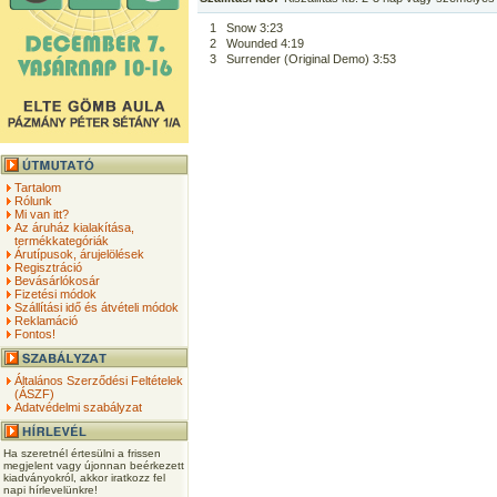
1
Snow 3:23
2
Wounded 4:19
3
Surrender (Original Demo) 3:53
Tartalom
Rólunk
Mi van itt?
Az áruház kialakítása,
termékkategóriák
Árutípusok, árujelölések
Regisztráció
Bevásárlókosár
Fizetési módok
Szállítási idő és átvételi módok
Reklamáció
Fontos!
Általános Szerződési Feltételek
(ÁSZF)
Adatvédelmi szabályzat
Ha szeretnél értesülni a frissen
megjelent vagy újonnan beérkezett
kiadványokról, akkor iratkozz fel
napi hírlevelünkre!