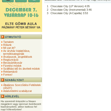
1
Chocolate City (LP Version) 4:05
2
Chocolate City (Instrumental) 3:46
3
Chocolate City (A Capella) 3:53
Tartalom
Rólunk
Mi van itt?
Az áruház kialakítása,
termékkategóriák
Árutípusok, árujelölések
Regisztráció
Bevásárlókosár
Fizetési módok
Szállítási idő és átvételi módok
Reklamáció
Fontos!
Általános Szerződési Feltételek
(ÁSZF)
Adatvédelmi szabályzat
Ha szeretnél értesülni a frissen
megjelent vagy újonnan beérkezett
kiadványokról, akkor iratkozz fel
napi hírlevelünkre!