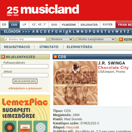
Felhasználónév
J.R. SWINGA
Chocolate City
Jelszó
USA import, Promo
elfelejtettem a jelszavam
Típus:
CDS
Megjelenés:
1994
Kiadó:
Mad Sounds
Katalógus szám:
374631222-2
Állapot:
Használt
Szállítási idő:
Kiszállítás kb. 2-3 nap vagy személyes