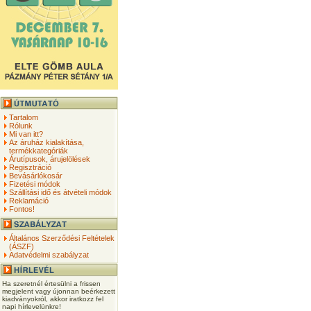
Tartalom
Rólunk
Mi van itt?
Az áruház kialakítása,
termékkategóriák
Árutípusok, árujelölések
Regisztráció
Bevásárlókosár
Fizetési módok
Szállítási idő és átvételi módok
Reklamáció
Fontos!
Általános Szerződési Feltételek
(ÁSZF)
Adatvédelmi szabályzat
Ha szeretnél értesülni a frissen
megjelent vagy újonnan beérkezett
kiadványokról, akkor iratkozz fel
napi hírlevelünkre!