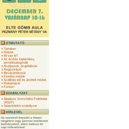
Tartalom
Rólunk
Mi van itt?
Az áruház kialakítása,
termékkategóriák
Árutípusok, árujelölések
Regisztráció
Bevásárlókosár
Fizetési módok
Szállítási idő és átvételi módok
Reklamáció
Fontos!
Általános Szerződési Feltételek
(ÁSZF)
Adatvédelmi szabályzat
Ha szeretnél értesülni a frissen
megjelent vagy újonnan beérkezett
kiadványokról, akkor iratkozz fel
napi hírlevelünkre!