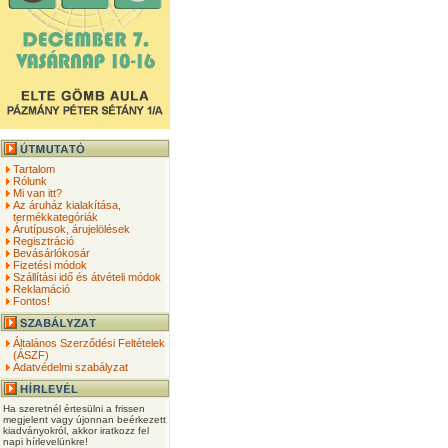
Tartalom
Rólunk
Mi van itt?
Az áruház kialakítása,
termékkategóriák
Árutípusok, árujelölések
Regisztráció
Bevásárlókosár
Fizetési módok
Szállítási idő és átvételi módok
Reklamáció
Fontos!
Általános Szerződési Feltételek
(ÁSZF)
Adatvédelmi szabályzat
Ha szeretnél értesülni a frissen
megjelent vagy újonnan beérkezett
kiadványokról, akkor iratkozz fel
napi hírlevelünkre!