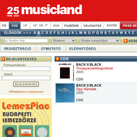
BACK II BLACK
Felhasználónév
Tevagyazakitlegjobban
2005
Jelszó
CDS
BACK II BLACK
Úgy Vártalak
elfelejtettem a jelszavam
2000
CDS