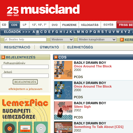
BADLY DRAWN BOY
Felhasználónév
Once Around The Block
2000
Jelszó
PCDS
BADLY DRAWN BOY
Once Around The Block
elfelejtettem a jelszavam
2000
PCDS
BADLY DRAWN BOY
Silent Sigh
2002
PCDS
BADLY DRAWN BOY
Something To Talk About [CD1]
2002