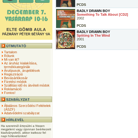
PCDS
BADLY DRAWN BOY
Something To Talk About [CD2]
2002
PCDS
BADLY DRAWN BOY
Spitting In The Wind
2001
PCDS
Tartalom
Rólunk
Mi van itt?
Az áruház kialakítása,
termékkategóriák
Árutípusok, árujelölések
Regisztráció
Bevásárlókosár
Fizetési módok
Szállítási idő és átvételi módok
Reklamáció
Fontos!
Általános Szerződési Feltételek
(ÁSZF)
Adatvédelmi szabályzat
Ha szeretnél értesülni a frissen
megjelent vagy újonnan beérkezett
kiadványokról, akkor iratkozz fel
napi hírlevelünkre!