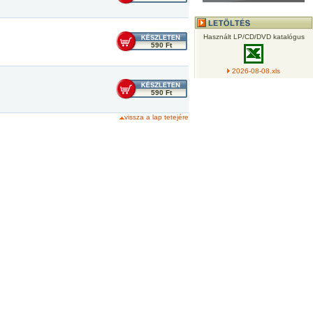
Használt LP/CD/DVD katalógus
590 Ft
2026-08-08.xls
590 Ft
vissza a lap tetejére