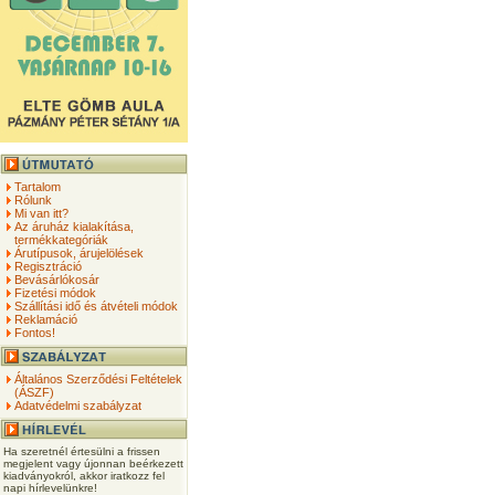
Tartalom
Rólunk
Mi van itt?
Az áruház kialakítása,
termékkategóriák
Árutípusok, árujelölések
Regisztráció
Bevásárlókosár
Fizetési módok
Szállítási idő és átvételi módok
Reklamáció
Fontos!
Általános Szerződési Feltételek
(ÁSZF)
Adatvédelmi szabályzat
Ha szeretnél értesülni a frissen
megjelent vagy újonnan beérkezett
kiadványokról, akkor iratkozz fel
napi hírlevelünkre!