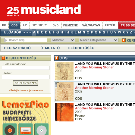
...AND YOU WILL KNOW US BY THE 
Felhasználónév
Another Morning Stoner
2002
Jelszó
CDS
...AND YOU WILL KNOW US BY THE 
Another Morning Stoner
elfelejtettem a jelszavam
2002
CDS
...AND YOU WILL KNOW US BY THE 
Another Morning Stoner
2002
Promo
CDS