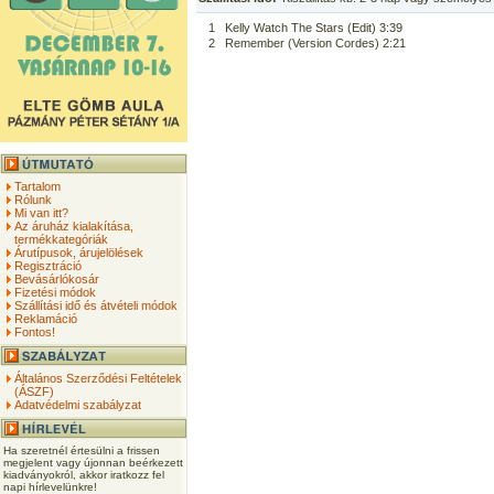
1
Kelly Watch The Stars (Edit) 3:39
2
Remember (Version Cordes) 2:21
Tartalom
Rólunk
Mi van itt?
Az áruház kialakítása,
termékkategóriák
Árutípusok, árujelölések
Regisztráció
Bevásárlókosár
Fizetési módok
Szállítási idő és átvételi módok
Reklamáció
Fontos!
Általános Szerződési Feltételek
(ÁSZF)
Adatvédelmi szabályzat
Ha szeretnél értesülni a frissen
megjelent vagy újonnan beérkezett
kiadványokról, akkor iratkozz fel
napi hírlevelünkre!