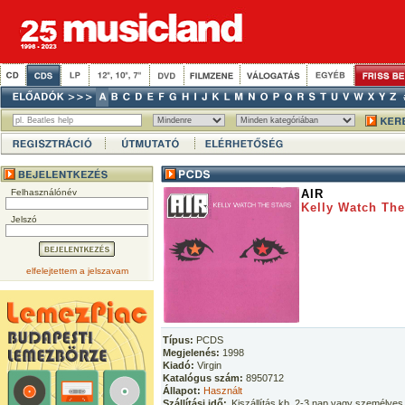
Felhasználónév
AIR
Kelly Watch The
Jelszó
elfelejtettem a jelszavam
Típus:
PCDS
Megjelenés:
1998
Kiadó:
Virgin
Katalógus szám:
8950712
Állapot:
Használt
Szállítási idő:
Kiszállítás kb. 2-3 nap vagy személyes